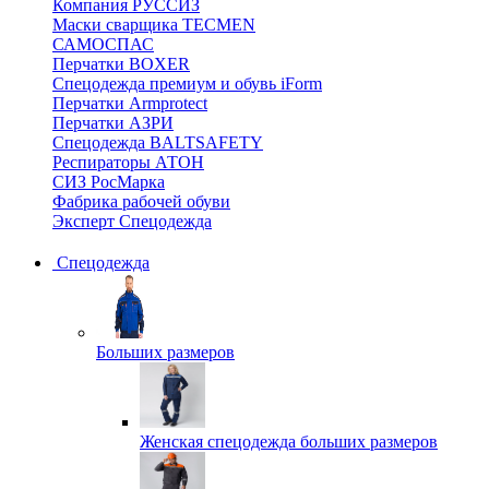
Компания РУССИЗ
Маски сварщика TECMEN
САМОСПАС
Перчатки BOXER
Спецодежда премиум и обувь iForm
Перчатки Armprotect
Перчатки АЗРИ
Спецодежда BALTSAFETY
Респираторы АТОН
СИЗ РосМарка
Фабрика рабочей обуви
Эксперт Спецодежда
Спецодежда
Больших размеров
Женская спецодежда больших размеров