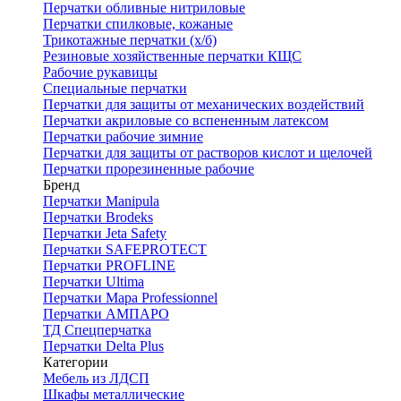
Перчатки обливные нитриловые
Перчатки спилковые, кожаные
Трикотажные перчатки (х/б)
Резиновые хозяйственные перчатки КЩС
Рабочие рукавицы
Специальные перчатки
Перчатки для защиты от механических воздействий
Перчатки акриловые со вспененным латексом
Перчатки рабочие зимние
Перчатки для защиты от растворов кислот и щелочей
Перчатки прорезиненные рабочие
Бренд
Перчатки Manipula
Перчатки Brodeks
Перчатки Jeta Safety
Перчатки SAFEPROTECT
Перчатки PROFLINE
Перчатки Ultima
Перчатки Мара Professionnel
Перчатки АМПАРО
ТД Спецперчатка
Перчатки Delta Plus
Категории
Мебель из ЛДСП
Шкафы металлические