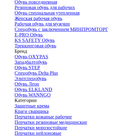
Обувь повседневная
Резиновая обувь для рабочих
Обувь специальная утепленная
Женская рабочая обувь
Рабочая обувь для мужчин
Спецобувь с заключением МИНПРОМТОРГ
E-PRO Обувь
KS SAFETY Обувь
Треккинговая обувь
Бренд
Обувь OXYPAS
Западбалтобувь
Обувь STEP
Спецобувь Delta Plus
Элитспецобувь
Обувь Леон
Обувь ELKLAND
Обувь WANNGO
Категории
Защитные крема
Краги сварщика
Перчатки кожаные рабочие
Перчатки резиновые медицинские
Перчатки морозостойкие
Перчатки нейлоновые