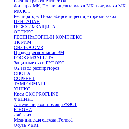
Ботинки рабочие Мистраль
Фильтры МК, Полнолицевые маски МК, полумаски МК
МОЛОТ
Респираторы Новосибирский респираторный завод
ПЕНТАПАВ
ПОЖХИМЗАЩИТА
ОПТИКС
РЕСПИРАТОРНЫЙ КОМПЛЕКС
ТК РИМ
СИЗ РОСОМЗ
Продукция компании 3M
РОСХИМЗАЩИТА
Защитные очки РУСОКО
О2 завод респираторов
СВОНА
СОРБЕНТ
ТАМБОВМАШ
УНИКС
Крем СКС PROFLINE
ФЕНИКС
Аптечка первой помощи ФЭСТ
ЮНОНА
Лайфсиз
Медицинская одежда iFormed
Обувь VERT