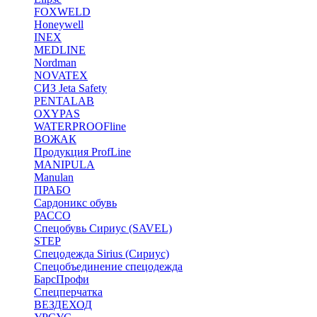
FOXWELD
Honeywell
INEX
MEDLINE
Nordman
NOVATEX
СИЗ Jeta Safety
PENTALAB
OXYPAS
WATERPROOFline
ВОЖАК
Продукция ProfLine
MANIPULA
Manulan
ПРАБО
Сардоникс обувь
РАССО
Спецобувь Сириус (SAVEL)
STEP
Спецодежда Sirius (Сириус)
Спецобъединение спецодежда
БарсПрофи
Спецперчатка
ВЕЗДЕХОД