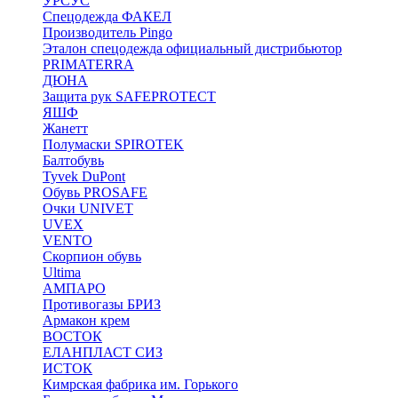
УРСУС
Спецодежда ФАКЕЛ
Производитель Pingo
Эталон спецодежда официальный дистрибьютор
PRIMATERRA
ДЮНА
Защита рук SAFEPROTECT
ЯШФ
Жанетт
Полумаски SPIROTEK
Балтобувь
Tyvek DuPont
Обувь PROSAFE
Очки UNIVET
UVEX
VENTO
Скорпион обувь
Ultima
АМПАРО
Противогазы БРИЗ
Армакон крем
ВОСТОК
ЕЛАНПЛАСТ СИЗ
ИСТОК
Кимрская фабрика им. Горького