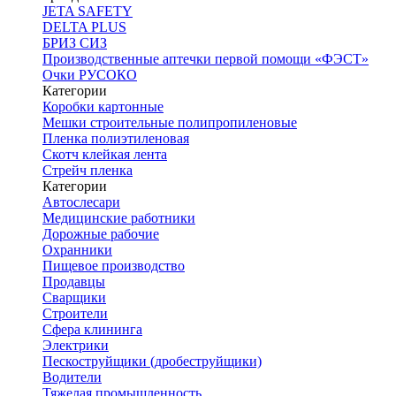
JETA SAFETY
DELTA PLUS
БРИЗ СИЗ
Производственные аптечки первой помощи «ФЭСТ»
Очки РУСОКО
Категории
Коробки картонные
Мешки строительные полипропиленовые
Пленка полиэтиленовая
Скотч клейкая лента
Стрейч пленка
Категории
Автослесари
Медицинские работники
Дорожные рабочие
Охранники
Пищевое производство
Продавцы
Сварщики
Строители
Сфера клининга
Электрики
Пескоструйщики (дробеструйщики)
Водители
Тяжелая промышленность