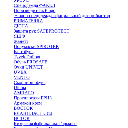
УРСУС
Спецодежда ФАКЕЛ
Производитель Pingo
Эталон спецодежда официальный дистрибьютор
PRIMATERRA
ДЮНА
Защита рук SAFEPROTECT
ЯШФ
Жанетт
Полумаски SPIROTEK
Балтобувь
Tyvek DuPont
Обувь PROSAFE
Очки UNIVET
UVEX
VENTO
Скорпион обувь
Ultima
АМПАРО
Противогазы БРИЗ
Армакон крем
ВОСТОК
ЕЛАНПЛАСТ СИЗ
ИСТОК
Кимрская фабрика им. Горького