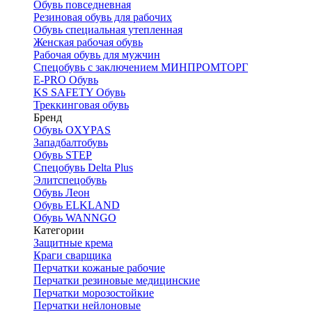
Обувь повседневная
Резиновая обувь для рабочих
Обувь специальная утепленная
Женская рабочая обувь
Рабочая обувь для мужчин
Спецобувь с заключением МИНПРОМТОРГ
E-PRO Обувь
KS SAFETY Обувь
Треккинговая обувь
Бренд
Обувь OXYPAS
Западбалтобувь
Обувь STEP
Спецобувь Delta Plus
Элитспецобувь
Обувь Леон
Обувь ELKLAND
Обувь WANNGO
Категории
Защитные крема
Краги сварщика
Перчатки кожаные рабочие
Перчатки резиновые медицинские
Перчатки морозостойкие
Перчатки нейлоновые