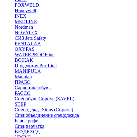
FOXWELD
Honeywell
INEX
MEDLINE
Nordman
NOVATEX
СИЗ Jeta Safety
PENTALAB
OXYPAS
WATERPROOFline
ВОЖАК
Продукция ProfLine
MANIPULA
Manulan
ПРАБО
Сардоникс обувь
РАССО
Спецобувь Сириус (SAVEL)
STEP
Спецодежда Sirius (Сириус)
Спецобъединение спецодежда
БарсПрофи
Спецперчатка
ВЕЗДЕХОД