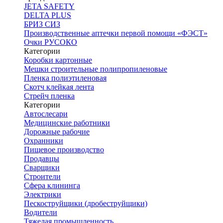
JETA SAFETY
DELTA PLUS
БРИЗ СИЗ
Производственные аптечки первой помощи «ФЭСТ»
Очки РУСОКО
Категории
Коробки картонные
Мешки строительные полипропиленовые
Пленка полиэтиленовая
Скотч клейкая лента
Стрейч пленка
Категории
Автослесари
Медицинские работники
Дорожные рабочие
Охранники
Пищевое производство
Продавцы
Сварщики
Строители
Сфера клининга
Электрики
Пескоструйщики (дробеструйщики)
Водители
Тяжелая промышленность