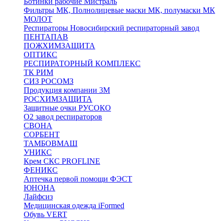
Ботинки рабочие Мистраль
Фильтры МК, Полнолицевые маски МК, полумаски МК
МОЛОТ
Респираторы Новосибирский респираторный завод
ПЕНТАПАВ
ПОЖХИМЗАЩИТА
ОПТИКС
РЕСПИРАТОРНЫЙ КОМПЛЕКС
ТК РИМ
СИЗ РОСОМЗ
Продукция компании 3M
РОСХИМЗАЩИТА
Защитные очки РУСОКО
О2 завод респираторов
СВОНА
СОРБЕНТ
ТАМБОВМАШ
УНИКС
Крем СКС PROFLINE
ФЕНИКС
Аптечка первой помощи ФЭСТ
ЮНОНА
Лайфсиз
Медицинская одежда iFormed
Обувь VERT