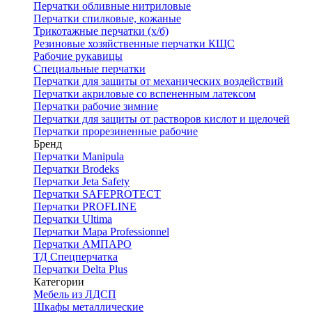
Перчатки обливные нитриловые
Перчатки спилковые, кожаные
Трикотажные перчатки (х/б)
Резиновые хозяйственные перчатки КЩС
Рабочие рукавицы
Специальные перчатки
Перчатки для защиты от механических воздействий
Перчатки акриловые со вспененным латексом
Перчатки рабочие зимние
Перчатки для защиты от растворов кислот и щелочей
Перчатки прорезиненные рабочие
Бренд
Перчатки Manipula
Перчатки Brodeks
Перчатки Jeta Safety
Перчатки SAFEPROTECT
Перчатки PROFLINE
Перчатки Ultima
Перчатки Мара Professionnel
Перчатки АМПАРО
ТД Спецперчатка
Перчатки Delta Plus
Категории
Мебель из ЛДСП
Шкафы металлические