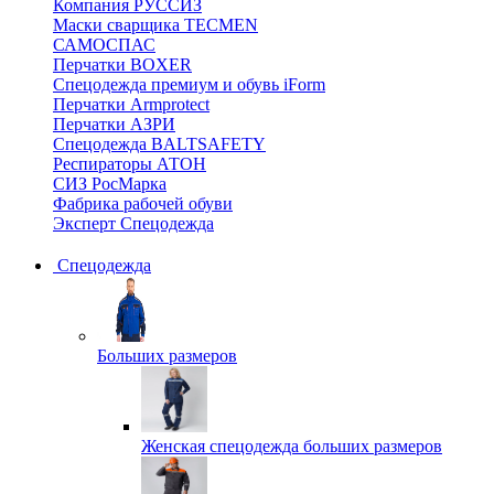
Компания РУССИЗ
Маски сварщика TECMEN
САМОСПАС
Перчатки BOXER
Спецодежда премиум и обувь iForm
Перчатки Armprotect
Перчатки АЗРИ
Спецодежда BALTSAFETY
Респираторы АТОН
СИЗ РосМарка
Фабрика рабочей обуви
Эксперт Спецодежда
Спецодежда
Больших размеров
Женская спецодежда больших размеров