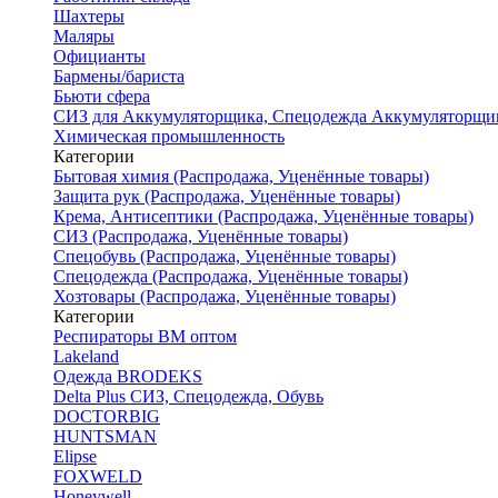
Шахтеры
Маляры
Официанты
Бармены/бариста
Бьюти сфера
СИЗ для Аккумуляторщика, Спецодежда Аккумуляторщи
Химическая промышленность
Категории
Бытовая химия (Распродажа, Уценённые товары)
Защита рук (Распродажа, Уценённые товары)
Крема, Антисептики (Распродажа, Уценённые товары)
СИЗ (Распродажа, Уценённые товары)
Спецобувь (Распродажа, Уценённые товары)
Спецодежда (Распродажа, Уценённые товары)
Хозтовары (Распродажа, Уценённые товары)
Категории
Респираторы ВМ оптом
Lakeland
Одежда BRODEKS
Delta Plus СИЗ, Спецодежда, Обувь
DOCTORBIG
HUNTSMAN
Elipse
FOXWELD
Honeywell