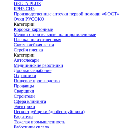
DELTA PLUS
БРИЗ СИЗ
Производственные аптечки первой помощи «ФЭСТ»
Очки РУСОКО
Категории
Коробки картонные
Мешки строительные полипропиленовые
Пленка полиэтиленовая
Скотч клейкая лента
Стрейч пленка
Категории
Автослесари
Медицинские работники
Дорожные рабочие
Охранники
Пищевое производство
Продавцы
Сварщики
Строители
Сфера клининга
Электрики
Пескоструйщики (дробеструйщики)
Водители
Тяжелая промышленность
Работники склада