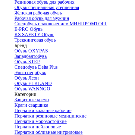
Резиновая обувь для рабочих
Обувь специальная утепленная
Женская рабочая обувь
Рабочая обувь для мужчин
Спецобувь с заключением МИНПРОМТОРГ
E-PRO Обувь
KS SAFETY Обувь
Треккинговая обувь
Бренд
Обувь OXYPAS
Западбалтобувь
Обувь STEP
Спецобувь Delta Plus
Элитспецобувь
Обувь Леон
Обувь ELKLAND
Обувь WANNGO
Категории
Защитные крема
Краги сварщика
Перчатки кожаные рабочие
Перчатки резиновые медицинские
Перчатки морозостойкие
Перчатки нейлоновые
Перчатки обливные нитриловые