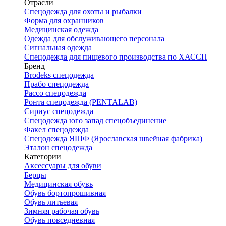
Отрасли
Спецодежда для охоты и рыбалки
Форма для охранников
Медицинская одежда
Одежда для обслуживающего персонала
Сигнальная одежда
Спецодежда для пищевого производства по ХАССП
Бренд
Brodeks спецодежда
Прабо спецодежда
Рассо спецодежда
Ронта спецодежда (PENTALAB)
Сириус спецодежда
Спецодежда юго запад спецобъединение
Факел спецодежда
Спецодежда ЯШФ (Ярославская швейная фабрика)
Эталон спецодежда
Категории
Аксессуары для обуви
Берцы
Медицинская обувь
Обувь бортопрошивная
Обувь литьевая
Зимняя рабочая обувь
Обувь повседневная