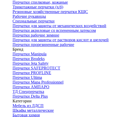
Перчатки спилковые, кожаные
Трикотажные перчатки (х/б)
Резиновые хозяйственные перчатки КЩС
Рабочие рукавицы
Специальные перчатки
Перчатки для защиты от механических воздействий
Перчатки акриловые со вспененным латексом
Перчатки рабочие зимние
Перчатки для защиты от растворов кислот и щелочей
Перчатки прорезиненные рабочие
Бренд
Перчатки Manipula
Перчатки Brodeks
Перчатки Jeta Safety
Перчатки SAFEPROTECT
Перчатки PROFLINE
Перчатки Ultima
Перчатки Мара Professionnel
Перчатки АМПАРО
ТД Спецперчатка
Перчатки Delta Plus
Категории
Мебель из ЛДСП
Шкафы металлические
Бытовая химия