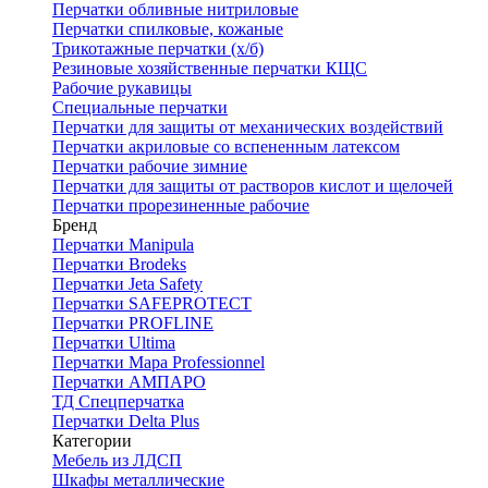
Перчатки обливные нитриловые
Перчатки спилковые, кожаные
Трикотажные перчатки (х/б)
Резиновые хозяйственные перчатки КЩС
Рабочие рукавицы
Специальные перчатки
Перчатки для защиты от механических воздействий
Перчатки акриловые со вспененным латексом
Перчатки рабочие зимние
Перчатки для защиты от растворов кислот и щелочей
Перчатки прорезиненные рабочие
Бренд
Перчатки Manipula
Перчатки Brodeks
Перчатки Jeta Safety
Перчатки SAFEPROTECT
Перчатки PROFLINE
Перчатки Ultima
Перчатки Мара Professionnel
Перчатки АМПАРО
ТД Спецперчатка
Перчатки Delta Plus
Категории
Мебель из ЛДСП
Шкафы металлические