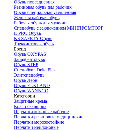
Обувь повседневная
Резиновая обувь для рабочих
Обувь специальная утепленная
Женская рабочая обувь
Рабочая обувь для мужчин
Спецобувь с заключением МИНПРОМТОРГ
E-PRO Обувь
KS SAFETY Обувь
Треккинговая обувь
Бренд
Обувь OXYPAS
Западбалтобувь
Обувь STEP
Спецобувь Delta Plus
Элитспецобувь
Обувь Леон
Обувь ELKLAND
Обувь WANNGO
Категории
Защитные крема
Краги сварщика
Перчатки кожаные рабочие
Перчатки резиновые медицинские
Перчатки морозостойкие
Перчатки нейлоновые