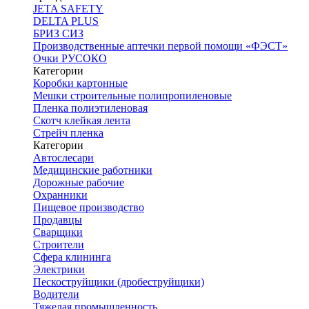
JETA SAFETY
DELTA PLUS
БРИЗ СИЗ
Производственные аптечки первой помощи «ФЭСТ»
Очки РУСОКО
Категории
Коробки картонные
Мешки строительные полипропиленовые
Пленка полиэтиленовая
Скотч клейкая лента
Стрейч пленка
Категории
Автослесари
Медицинские работники
Дорожные рабочие
Охранники
Пищевое производство
Продавцы
Сварщики
Строители
Сфера клининга
Электрики
Пескоструйщики (дробеструйщики)
Водители
Тяжелая промышленность