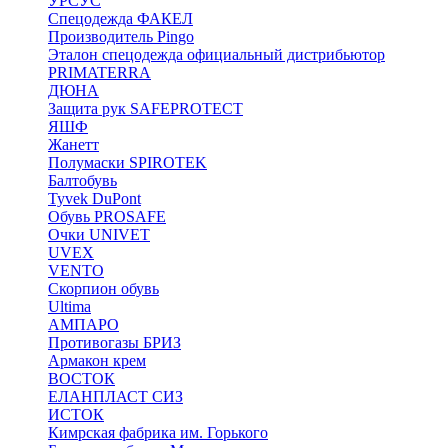
УРСУС
Спецодежда ФАКЕЛ
Производитель Pingo
Эталон спецодежда официальный дистрибьютор
PRIMATERRA
ДЮНА
Защита рук SAFEPROTECT
ЯШФ
Жанетт
Полумаски SPIROTEK
Балтобувь
Tyvek DuPont
Обувь PROSAFE
Очки UNIVET
UVEX
VENTO
Скорпион обувь
Ultima
АМПАРО
Противогазы БРИЗ
Армакон крем
ВОСТОК
ЕЛАНПЛАСТ СИЗ
ИСТОК
Кимрская фабрика им. Горького