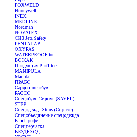
FOXWELD
Honeywell
INEX
MEDLINE
Nordman
NOVATEX
СИЗ Jeta Safety
PENTALAB
OXYPAS
WATERPROOFline
ВОЖАК
Продукция ProfLine
MANIPULA
Manulan
ПРАБО
Сардоникс обувь
РАССО
Спецобувь Сириус (SAVEL)
STEP
Спецодежда Sirius (Сириус)
Спецобъединение спецодежда
БарсПрофи
Спецперчатка
ВЕЗДЕХОД