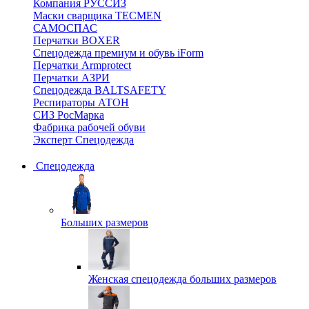
Компания РУССИЗ
Маски сварщика TECMEN
САМОСПАС
Перчатки BOXER
Спецодежда премиум и обувь iForm
Перчатки Armprotect
Перчатки АЗРИ
Спецодежда BALTSAFETY
Респираторы АТОН
СИЗ РосМарка
Фабрика рабочей обуви
Эксперт Спецодежда
Спецодежда
Больших размеров
Женская спецодежда больших размеров