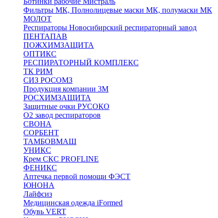
Ботинки рабочие Мистраль
Фильтры МК, Полнолицевые маски МК, полумаски МК
МОЛОТ
Респираторы Новосибирский респираторный завод
ПЕНТАПАВ
ПОЖХИМЗАЩИТА
ОПТИКС
РЕСПИРАТОРНЫЙ КОМПЛЕКС
ТК РИМ
СИЗ РОСОМЗ
Продукция компании 3M
РОСХИМЗАЩИТА
Защитные очки РУСОКО
О2 завод респираторов
СВОНА
СОРБЕНТ
ТАМБОВМАШ
УНИКС
Крем СКС PROFLINE
ФЕНИКС
Аптечка первой помощи ФЭСТ
ЮНОНА
Лайфсиз
Медицинская одежда iFormed
Обувь VERT