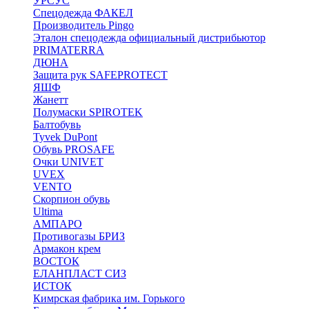
УРСУС
Спецодежда ФАКЕЛ
Производитель Pingo
Эталон спецодежда официальный дистрибьютор
PRIMATERRA
ДЮНА
Защита рук SAFEPROTECT
ЯШФ
Жанетт
Полумаски SPIROTEK
Балтобувь
Tyvek DuPont
Обувь PROSAFE
Очки UNIVET
UVEX
VENTO
Скорпион обувь
Ultima
АМПАРО
Противогазы БРИЗ
Армакон крем
ВОСТОК
ЕЛАНПЛАСТ СИЗ
ИСТОК
Кимрская фабрика им. Горького