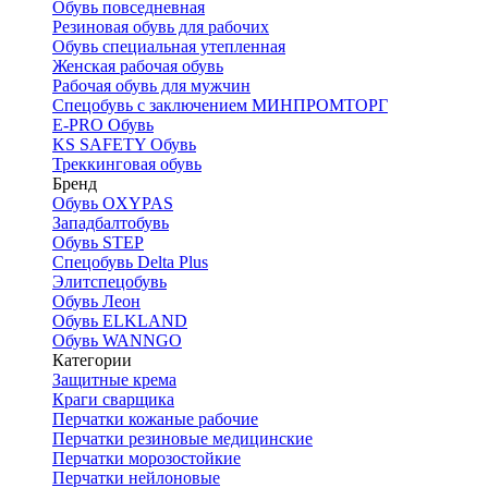
Обувь повседневная
Резиновая обувь для рабочих
Обувь специальная утепленная
Женская рабочая обувь
Рабочая обувь для мужчин
Спецобувь с заключением МИНПРОМТОРГ
E-PRO Обувь
KS SAFETY Обувь
Треккинговая обувь
Бренд
Обувь OXYPAS
Западбалтобувь
Обувь STEP
Спецобувь Delta Plus
Элитспецобувь
Обувь Леон
Обувь ELKLAND
Обувь WANNGO
Категории
Защитные крема
Краги сварщика
Перчатки кожаные рабочие
Перчатки резиновые медицинские
Перчатки морозостойкие
Перчатки нейлоновые