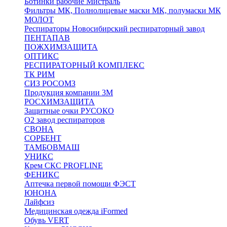
Ботинки рабочие Мистраль
Фильтры МК, Полнолицевые маски МК, полумаски МК
МОЛОТ
Респираторы Новосибирский респираторный завод
ПЕНТАПАВ
ПОЖХИМЗАЩИТА
ОПТИКС
РЕСПИРАТОРНЫЙ КОМПЛЕКС
ТК РИМ
СИЗ РОСОМЗ
Продукция компании 3M
РОСХИМЗАЩИТА
Защитные очки РУСОКО
О2 завод респираторов
СВОНА
СОРБЕНТ
ТАМБОВМАШ
УНИКС
Крем СКС PROFLINE
ФЕНИКС
Аптечка первой помощи ФЭСТ
ЮНОНА
Лайфсиз
Медицинская одежда iFormed
Обувь VERT