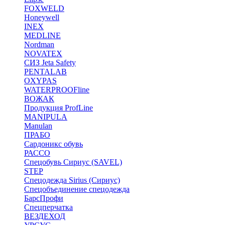
FOXWELD
Honeywell
INEX
MEDLINE
Nordman
NOVATEX
СИЗ Jeta Safety
PENTALAB
OXYPAS
WATERPROOFline
ВОЖАК
Продукция ProfLine
MANIPULA
Manulan
ПРАБО
Сардоникс обувь
РАССО
Спецобувь Сириус (SAVEL)
STEP
Спецодежда Sirius (Сириус)
Спецобъединение спецодежда
БарсПрофи
Спецперчатка
ВЕЗДЕХОД