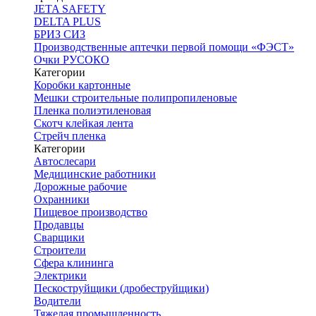
JETA SAFETY
DELTA PLUS
БРИЗ СИЗ
Производственные аптечки первой помощи «ФЭСТ»
Очки РУСОКО
Категории
Коробки картонные
Мешки строительные полипропиленовые
Пленка полиэтиленовая
Скотч клейкая лента
Стрейч пленка
Категории
Автослесари
Медицинские работники
Дорожные рабочие
Охранники
Пищевое производство
Продавцы
Сварщики
Строители
Сфера клининга
Электрики
Пескоструйщики (дробеструйщики)
Водители
Тяжелая промышленность