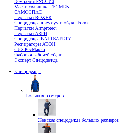
Компания РУССИЗ
Маски сварщика TECMEN
САМОСПАС
Перчатки BOXER
Спецодежда премиум и обувь iForm
Перчатки Armprotect
Перчатки АЗРИ
Спецодежда BALTSAFETY
Респираторы АТОН
СИЗ РосМарка
Фабрика рабочей обуви
Эксперт Спецодежда
Спецодежда
Больших размеров
Женская спецодежда больших размеров