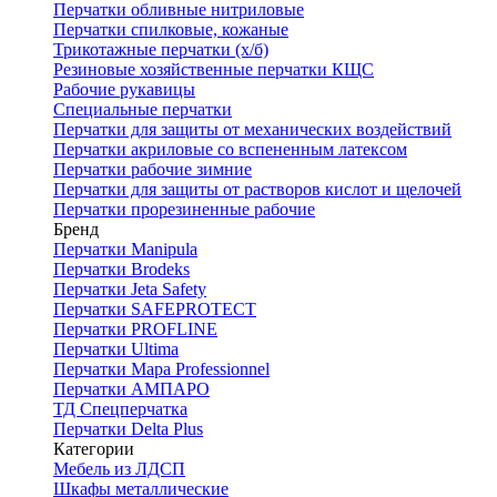
Перчатки обливные нитриловые
Перчатки спилковые, кожаные
Трикотажные перчатки (х/б)
Резиновые хозяйственные перчатки КЩС
Рабочие рукавицы
Специальные перчатки
Перчатки для защиты от механических воздействий
Перчатки акриловые со вспененным латексом
Перчатки рабочие зимние
Перчатки для защиты от растворов кислот и щелочей
Перчатки прорезиненные рабочие
Бренд
Перчатки Manipula
Перчатки Brodeks
Перчатки Jeta Safety
Перчатки SAFEPROTECT
Перчатки PROFLINE
Перчатки Ultima
Перчатки Мара Professionnel
Перчатки АМПАРО
ТД Спецперчатка
Перчатки Delta Plus
Категории
Мебель из ЛДСП
Шкафы металлические