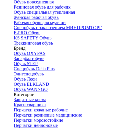
Обувь повседневная
Резиновая обувь для рабочих
Обувь специальная утепленная
Женская рабочая обувь
Рабочая обувь для мужчин
Спецобувь с заключением МИНПРОМТОРГ
E-PRO Обувь
KS SAFETY Обувь
Треккинговая обувь
Бренд
Обувь OXYPAS
Западбалтобувь
Обувь STEP
Спецобувь Delta Plus
Элитспецобувь
Обувь Леон
Обувь ELKLAND
Обувь WANNGO
Категории
Защитные крема
Краги сварщика
Перчатки кожаные рабочие
Перчатки резиновые медицинские
Перчатки морозостойкие
Перчатки нейлоновые