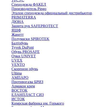
УРСУС
Спецодежда ФАКЕЛ
Производитель Pingo
Эталон спецодежда официальный дистрибьютор
PRIMATERRA
ДЮНА
Защита рук SAFEPROTECT
ЯШФ
Жанетт
Полумаски SPIROTEK
Балтобувь
Tyvek DuPont
Обувь PROSAFE
Очки UNIVET
UVEX
VENTO
Скорпион обувь
Ultima
АМПАРО
Противогазы БРИЗ
Армакон крем
ВОСТОК
ЕЛАНПЛАСТ СИЗ
ИСТОК
Кимрская фабрика им. Горького