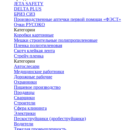
JETA SAFETY
DELTA PLUS
БРИЗ СИЗ
Производственные аптечки первой помощи «ФЭСТ»
Очки РУСОКО
Категории
Коробки картонные
Мешки строительные полипропиленовые
Пленка полиэтиленовая
Скотч клейкая лента
Стрейч пленка
Категории
Автослесари
Медицинские работники
Дорожные рабочие
Охранники
Пищевое производство
Продавцы
Сварщики
Строители
Сфера клининга
Электрики
Пескоструйщики (дробеструйщики)
Водители
Тяжелая промышленность