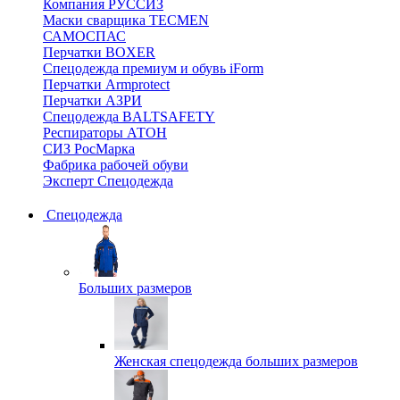
Компания РУССИЗ
Маски сварщика TECMEN
САМОСПАС
Перчатки BOXER
Спецодежда премиум и обувь iForm
Перчатки Armprotect
Перчатки АЗРИ
Спецодежда BALTSAFETY
Респираторы АТОН
СИЗ РосМарка
Фабрика рабочей обуви
Эксперт Спецодежда
Спецодежда
Больших размеров
Женская спецодежда больших размеров