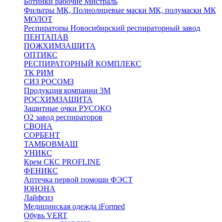
Ботинки рабочие Мистраль
Фильтры МК, Полнолицевые маски МК, полумаски МК
МОЛОТ
Респираторы Новосибирский респираторный завод
ПЕНТАПАВ
ПОЖХИМЗАЩИТА
ОПТИКС
РЕСПИРАТОРНЫЙ КОМПЛЕКС
ТК РИМ
СИЗ РОСОМЗ
Продукция компании 3M
РОСХИМЗАЩИТА
Защитные очки РУСОКО
О2 завод респираторов
СВОНА
СОРБЕНТ
ТАМБОВМАШ
УНИКС
Крем СКС PROFLINE
ФЕНИКС
Аптечка первой помощи ФЭСТ
ЮНОНА
Лайфсиз
Медицинская одежда iFormed
Обувь VERT