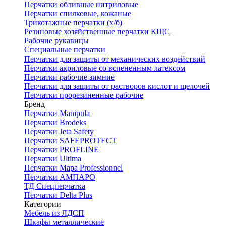
Перчатки обливные нитриловые
Перчатки спилковые, кожаные
Трикотажные перчатки (х/б)
Резиновые хозяйственные перчатки КЩС
Рабочие рукавицы
Специальные перчатки
Перчатки для защиты от механических воздействий
Перчатки акриловые со вспененным латексом
Перчатки рабочие зимние
Перчатки для защиты от растворов кислот и щелочей
Перчатки прорезиненные рабочие
Бренд
Перчатки Manipula
Перчатки Brodeks
Перчатки Jeta Safety
Перчатки SAFEPROTECT
Перчатки PROFLINE
Перчатки Ultima
Перчатки Мара Professionnel
Перчатки АМПАРО
ТД Спецперчатка
Перчатки Delta Plus
Категории
Мебель из ЛДСП
Шкафы металлические