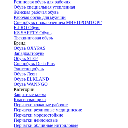
Резиновая обувь для рабочих
Обувь специальная утепленная
Женская рабочая обувь
Рабочая обувь для мужчин
Спецобувь с заключением МИНПРОМТОРГ
E-PRO Обувь
KS SAFETY Обувь
Треккинговая обувь
Бренд
Обувь OXYPAS
Западбалтобувь
Обувь STEP
Спецобувь Delta Plus
Элитспецобувь
Обувь Леон
Обувь ELKLAND
Обувь WANNGO
Категории
Защитные крема
Краги сварщика
Перчатки кожаные рабочие
Перчатки резиновые медицинские
Перчатки морозостойкие
Перчатки нейлоновые
Перчатки обливные нитриловые