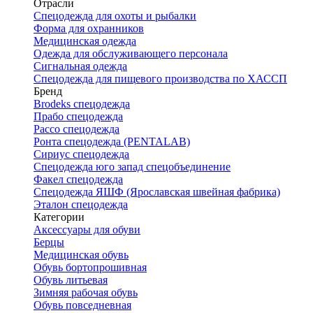
Отрасли
Спецодежда для охоты и рыбалки
Форма для охранников
Медицинская одежда
Одежда для обслуживающего персонала
Сигнальная одежда
Спецодежда для пищевого производства по ХАССП
Бренд
Brodeks спецодежда
Прабо спецодежда
Рассо спецодежда
Ронта спецодежда (PENTALAB)
Сириус спецодежда
Спецодежда юго запад спецобъединение
Факел спецодежда
Спецодежда ЯШФ (Ярославская швейная фабрика)
Эталон спецодежда
Категории
Аксессуары для обуви
Берцы
Медицинская обувь
Обувь бортопрошивная
Обувь литьевая
Зимняя рабочая обувь
Обувь повседневная