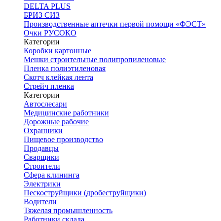
DELTA PLUS
БРИЗ СИЗ
Производственные аптечки первой помощи «ФЭСТ»
Очки РУСОКО
Категории
Коробки картонные
Мешки строительные полипропиленовые
Пленка полиэтиленовая
Скотч клейкая лента
Стрейч пленка
Категории
Автослесари
Медицинские работники
Дорожные рабочие
Охранники
Пищевое производство
Продавцы
Сварщики
Строители
Сфера клининга
Электрики
Пескоструйщики (дробеструйщики)
Водители
Тяжелая промышленность
Работники склада