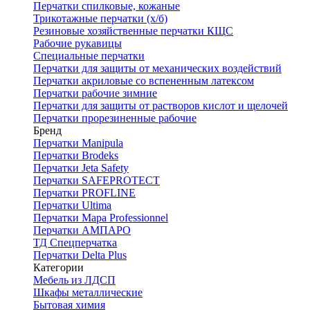
Перчатки спилковые, кожаные
Трикотажные перчатки (х/б)
Резиновые хозяйственные перчатки КЩС
Рабочие рукавицы
Специальные перчатки
Перчатки для защиты от механических воздействий
Перчатки акриловые со вспененным латексом
Перчатки рабочие зимние
Перчатки для защиты от растворов кислот и щелочей
Перчатки прорезиненные рабочие
Бренд
Перчатки Manipula
Перчатки Brodeks
Перчатки Jeta Safety
Перчатки SAFEPROTECT
Перчатки PROFLINE
Перчатки Ultima
Перчатки Мара Professionnel
Перчатки АМПАРО
ТД Спецперчатка
Перчатки Delta Plus
Категории
Мебель из ЛДСП
Шкафы металлические
Бытовая химия