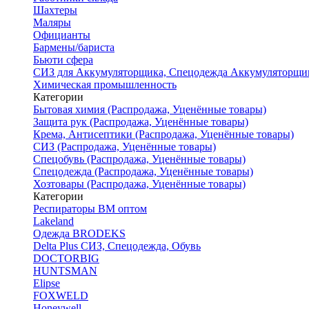
Шахтеры
Маляры
Официанты
Бармены/бариста
Бьюти сфера
СИЗ для Аккумуляторщика, Спецодежда Аккумуляторщи
Химическая промышленность
Категории
Бытовая химия (Распродажа, Уценённые товары)
Защита рук (Распродажа, Уценённые товары)
Крема, Антисептики (Распродажа, Уценённые товары)
СИЗ (Распродажа, Уценённые товары)
Спецобувь (Распродажа, Уценённые товары)
Спецодежда (Распродажа, Уценённые товары)
Хозтовары (Распродажа, Уценённые товары)
Категории
Респираторы ВМ оптом
Lakeland
Одежда BRODEKS
Delta Plus СИЗ, Спецодежда, Обувь
DOCTORBIG
HUNTSMAN
Elipse
FOXWELD
Honeywell