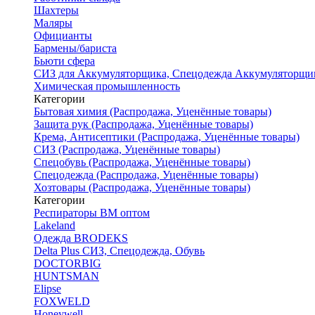
Шахтеры
Маляры
Официанты
Бармены/бариста
Бьюти сфера
СИЗ для Аккумуляторщика, Спецодежда Аккумуляторщи
Химическая промышленность
Категории
Бытовая химия (Распродажа, Уценённые товары)
Защита рук (Распродажа, Уценённые товары)
Крема, Антисептики (Распродажа, Уценённые товары)
СИЗ (Распродажа, Уценённые товары)
Спецобувь (Распродажа, Уценённые товары)
Спецодежда (Распродажа, Уценённые товары)
Хозтовары (Распродажа, Уценённые товары)
Категории
Респираторы ВМ оптом
Lakeland
Одежда BRODEKS
Delta Plus СИЗ, Спецодежда, Обувь
DOCTORBIG
HUNTSMAN
Elipse
FOXWELD
Honeywell