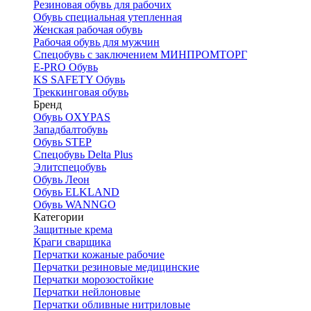
Резиновая обувь для рабочих
Обувь специальная утепленная
Женская рабочая обувь
Рабочая обувь для мужчин
Спецобувь с заключением МИНПРОМТОРГ
E-PRO Обувь
KS SAFETY Обувь
Треккинговая обувь
Бренд
Обувь OXYPAS
Западбалтобувь
Обувь STEP
Спецобувь Delta Plus
Элитспецобувь
Обувь Леон
Обувь ELKLAND
Обувь WANNGO
Категории
Защитные крема
Краги сварщика
Перчатки кожаные рабочие
Перчатки резиновые медицинские
Перчатки морозостойкие
Перчатки нейлоновые
Перчатки обливные нитриловые