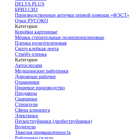
DELTA PLUS
БРИЗ СИЗ
Производственные аптечки первой помощи «ФЭСТ»
Очки РУСОКО
Категории
Коробки картонные
Мешки строительные полипропиленовые
Пленка полиэтиленовая
Скотч клейкая лента
Стрейч пленка
Категории
Автослесари
Медицинские работники
Дорожные рабочие
Охранники
Пищевое производство
Продавцы
Сварщики
Строители
Сфера клининга
Электрики
Пескоструйщики (дробеструйщики)
Водители
Тяжелая промышленность
Работники склада