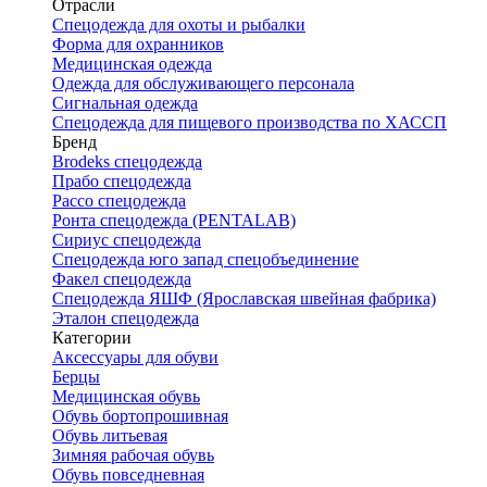
Отрасли
Спецодежда для охоты и рыбалки
Форма для охранников
Медицинская одежда
Одежда для обслуживающего персонала
Сигнальная одежда
Спецодежда для пищевого производства по ХАССП
Бренд
Brodeks спецодежда
Прабо спецодежда
Рассо спецодежда
Ронта спецодежда (PENTALAB)
Сириус спецодежда
Спецодежда юго запад спецобъединение
Факел спецодежда
Спецодежда ЯШФ (Ярославская швейная фабрика)
Эталон спецодежда
Категории
Аксессуары для обуви
Берцы
Медицинская обувь
Обувь бортопрошивная
Обувь литьевая
Зимняя рабочая обувь
Обувь повседневная