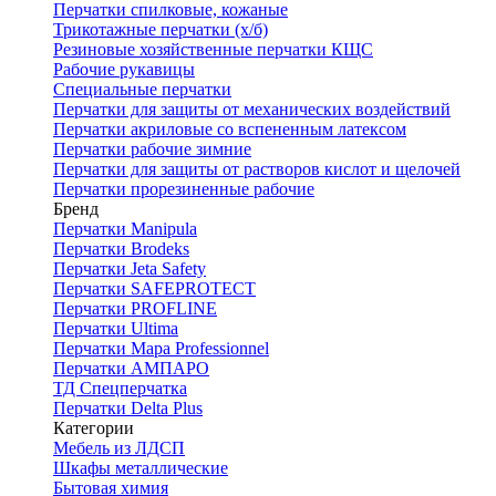
Перчатки спилковые, кожаные
Трикотажные перчатки (х/б)
Резиновые хозяйственные перчатки КЩС
Рабочие рукавицы
Специальные перчатки
Перчатки для защиты от механических воздействий
Перчатки акриловые со вспененным латексом
Перчатки рабочие зимние
Перчатки для защиты от растворов кислот и щелочей
Перчатки прорезиненные рабочие
Бренд
Перчатки Manipula
Перчатки Brodeks
Перчатки Jeta Safety
Перчатки SAFEPROTECT
Перчатки PROFLINE
Перчатки Ultima
Перчатки Мара Professionnel
Перчатки АМПАРО
ТД Спецперчатка
Перчатки Delta Plus
Категории
Мебель из ЛДСП
Шкафы металлические
Бытовая химия