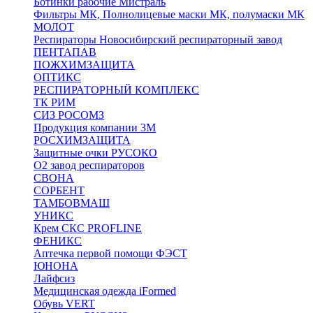
Ботинки рабочие Мистраль
Фильтры МК, Полнолицевые маски МК, полумаски МК
МОЛОТ
Респираторы Новосибирский респираторный завод
ПЕНТАПАВ
ПОЖХИМЗАЩИТА
ОПТИКС
РЕСПИРАТОРНЫЙ КОМПЛЕКС
ТК РИМ
СИЗ РОСОМЗ
Продукция компании 3M
РОСХИМЗАЩИТА
Защитные очки РУСОКО
О2 завод респираторов
СВОНА
СОРБЕНТ
ТАМБОВМАШ
УНИКС
Крем СКС PROFLINE
ФЕНИКС
Аптечка первой помощи ФЭСТ
ЮНОНА
Лайфсиз
Медицинская одежда iFormed
Обувь VERT