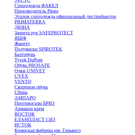
УРСУС
Спецодежда ФАКЕЛ
Производитель Pingo
Эталон спецодежда официальный дистрибьютор
PRIMATERRA
ДЮНА
Защита рук SAFEPROTECT
ЯШФ
Жанетт
Полумаски SPIROTEK
Балтобувь
Tyvek DuPont
Обувь PROSAFE
Очки UNIVET
UVEX
VENTO
Скорпион обувь
Ultima
АМПАРО
Противогазы БРИЗ
Армакон крем
ВОСТОК
ЕЛАНПЛАСТ СИЗ
ИСТОК
Кимрская фабрика им. Горького