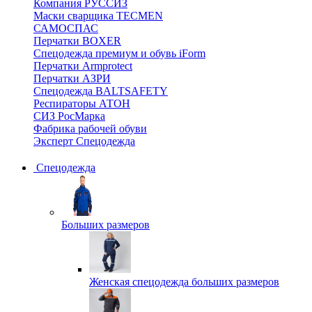
Компания РУССИЗ
Маски сварщика TECMEN
САМОСПАС
Перчатки BOXER
Спецодежда премиум и обувь iForm
Перчатки Armprotect
Перчатки АЗРИ
Спецодежда BALTSAFETY
Респираторы АТОН
СИЗ РосМарка
Фабрика рабочей обуви
Эксперт Спецодежда
Спецодежда
Больших размеров
Женская спецодежда больших размеров