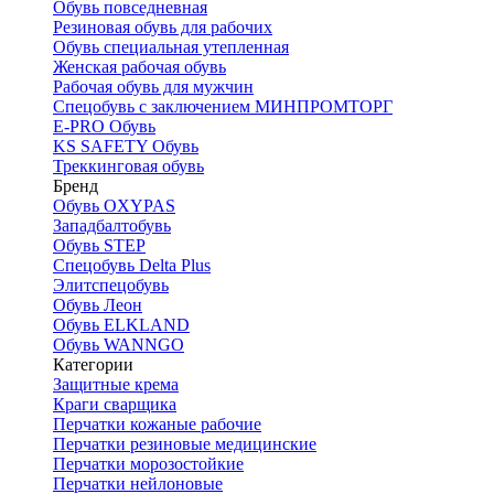
Обувь повседневная
Резиновая обувь для рабочих
Обувь специальная утепленная
Женская рабочая обувь
Рабочая обувь для мужчин
Спецобувь с заключением МИНПРОМТОРГ
E-PRO Обувь
KS SAFETY Обувь
Треккинговая обувь
Бренд
Обувь OXYPAS
Западбалтобувь
Обувь STEP
Спецобувь Delta Plus
Элитспецобувь
Обувь Леон
Обувь ELKLAND
Обувь WANNGO
Категории
Защитные крема
Краги сварщика
Перчатки кожаные рабочие
Перчатки резиновые медицинские
Перчатки морозостойкие
Перчатки нейлоновые