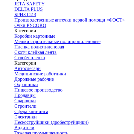
JETA SAFETY
DELTA PLUS
БРИЗ СИЗ
Производственные аптечки первой помощи «ФЭСТ»
Очки РУСОКО
Категории
Коробки картонные
Мешки строительные полипропиленовые
Пленка полиэтиленовая
Скотч клейкая лента
Стрейч пленка
Категории
Автослесари
Медицинские работники
Дорожные рабочие
Охранники
Пищевое производство
Продавцы
Сварщики
Строители
Сфера клининга
Электрики
Пескоструйщики (дробеструйщики)
Водители
Тяжелая промышленность