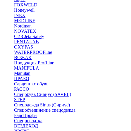
FOXWELD
Honeywell
INEX
MEDLINE
Nordman
NOVATEX
СИЗ Jeta Safety
PENTALAB
OXYPAS
WATERPROOFline
ВОЖАК
Продукция ProfLine
MANIPULA
Manulan
ПРАБО
Сардоникс обувь
РАССО
Спецобувь Сириус (SAVEL)
STEP
Спецодежда Sirius (Сириус)
Спецобъединение спецодежда
БарсПрофи
Спецперчатка
ВЕЗДЕХОД