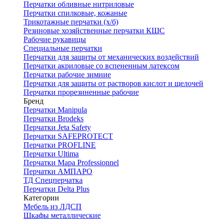
Перчатки обливные нитриловые
Перчатки спилковые, кожаные
Трикотажные перчатки (х/б)
Резиновые хозяйственные перчатки КЩС
Рабочие рукавицы
Специальные перчатки
Перчатки для защиты от механических воздействий
Перчатки акриловые со вспененным латексом
Перчатки рабочие зимние
Перчатки для защиты от растворов кислот и щелочей
Перчатки прорезиненные рабочие
Бренд
Перчатки Manipula
Перчатки Brodeks
Перчатки Jeta Safety
Перчатки SAFEPROTECT
Перчатки PROFLINE
Перчатки Ultima
Перчатки Мара Professionnel
Перчатки АМПАРО
ТД Спецперчатка
Перчатки Delta Plus
Категории
Мебель из ЛДСП
Шкафы металлические