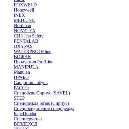
FOXWELD
Honeywell
INEX
MEDLINE
Nordman
NOVATEX
СИЗ Jeta Safety
PENTALAB
OXYPAS
WATERPROOFline
ВОЖАК
Продукция ProfLine
MANIPULA
Manulan
ПРАБО
Сардоникс обувь
РАССО
Спецобувь Сириус (SAVEL)
STEP
Спецодежда Sirius (Сириус)
Спецобъединение спецодежда
БарсПрофи
Спецперчатка
ВЕЗДЕХОД