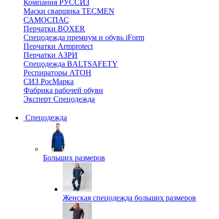
Компания РУССИЗ
Маски сварщика TECMEN
САМОСПАС
Перчатки BOXER
Спецодежда премиум и обувь iForm
Перчатки Armprotect
Перчатки АЗРИ
Спецодежда BALTSAFETY
Респираторы АТОН
СИЗ РосМарка
Фабрика рабочей обуви
Эксперт Спецодежда
Спецодежда
Больших размеров
Женская спецодежда больших размеров