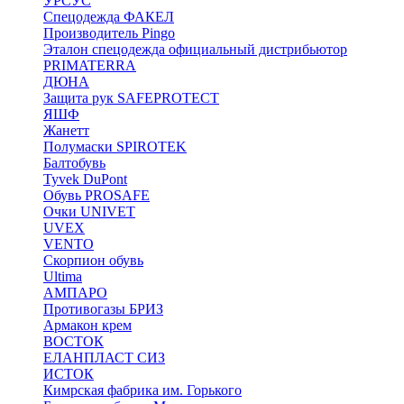
УРСУС
Спецодежда ФАКЕЛ
Производитель Pingo
Эталон спецодежда официальный дистрибьютор
PRIMATERRA
ДЮНА
Защита рук SAFEPROTECT
ЯШФ
Жанетт
Полумаски SPIROTEK
Балтобувь
Tyvek DuPont
Обувь PROSAFE
Очки UNIVET
UVEX
VENTO
Скорпион обувь
Ultima
АМПАРО
Противогазы БРИЗ
Армакон крем
ВОСТОК
ЕЛАНПЛАСТ СИЗ
ИСТОК
Кимрская фабрика им. Горького