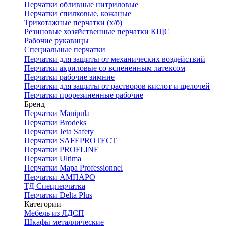
Перчатки обливные нитриловые
Перчатки спилковые, кожаные
Трикотажные перчатки (х/б)
Резиновые хозяйственные перчатки КЩС
Рабочие рукавицы
Специальные перчатки
Перчатки для защиты от механических воздействий
Перчатки акриловые со вспененным латексом
Перчатки рабочие зимние
Перчатки для защиты от растворов кислот и щелочей
Перчатки прорезиненные рабочие
Бренд
Перчатки Manipula
Перчатки Brodeks
Перчатки Jeta Safety
Перчатки SAFEPROTECT
Перчатки PROFLINE
Перчатки Ultima
Перчатки Мара Professionnel
Перчатки АМПАРО
ТД Спецперчатка
Перчатки Delta Plus
Категории
Мебель из ЛДСП
Шкафы металлические