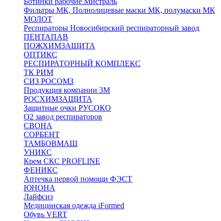
Ботинки рабочие Мистраль
Фильтры МК, Полнолицевые маски МК, полумаски МК
МОЛОТ
Респираторы Новосибирский респираторный завод
ПЕНТАПАВ
ПОЖХИМЗАЩИТА
ОПТИКС
РЕСПИРАТОРНЫЙ КОМПЛЕКС
ТК РИМ
СИЗ РОСОМЗ
Продукция компании 3M
РОСХИМЗАЩИТА
Защитные очки РУСОКО
О2 завод респираторов
СВОНА
СОРБЕНТ
ТАМБОВМАШ
УНИКС
Крем СКС PROFLINE
ФЕНИКС
Аптечка первой помощи ФЭСТ
ЮНОНА
Лайфсиз
Медицинская одежда iFormed
Обувь VERT