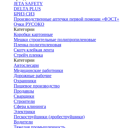
JETA SAFETY
DELTA PLUS
БРИЗ СИЗ
Производственные аптечки первой помощи «ФЭСТ»
Очки РУСОКО
Категории
Коробки картонные
Мешки строительные полипропиленовые
Пленка полиэтиленовая
Скотч клейкая лента
Стрейч пленка
Категории
Автослесари
Медицинские работники
Дорожные рабочие
Охранники
Пищевое производство
Продавцы
Сварщики
Строители
Сфера клининга
Электрики
Пескоструйщики (дробеструйщики)
Водители
Тяжелая промышленность