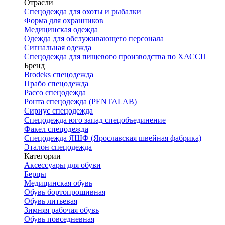
Отрасли
Спецодежда для охоты и рыбалки
Форма для охранников
Медицинская одежда
Одежда для обслуживающего персонала
Сигнальная одежда
Спецодежда для пищевого производства по ХАССП
Бренд
Brodeks спецодежда
Прабо спецодежда
Рассо спецодежда
Ронта спецодежда (PENTALAB)
Сириус спецодежда
Спецодежда юго запад спецобъединение
Факел спецодежда
Спецодежда ЯШФ (Ярославская швейная фабрика)
Эталон спецодежда
Категории
Аксессуары для обуви
Берцы
Медицинская обувь
Обувь бортопрошивная
Обувь литьевая
Зимняя рабочая обувь
Обувь повседневная