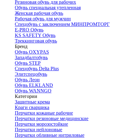
Резиновая обувь для рабочих
Обувь специальная утепленная
Женская рабочая обувь
Рабочая обувь для мужчин
Спецобувь с заключением МИНПРОМТОРГ
E-PRO Обувь
KS SAFETY Обувь
Треккинговая обувь
Бренд
Обувь OXYPAS
Западбалтобувь
Обувь STEP
Спецобувь Delta Plus
Элитспецобувь
Обувь Леон
Обувь ELKLAND
Обувь WANNGO
Категории
Защитные крема
Краги сварщика
Перчатки кожаные рабочие
Перчатки резиновые медицинские
Перчатки морозостойкие
Перчатки нейлоновые
Перчатки обливные нитриловые