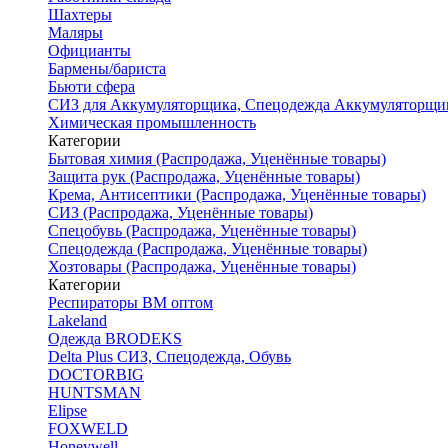
Шахтеры
Маляры
Официанты
Бармены/бариста
Бьюти сфера
СИЗ для Аккумуляторщика, Спецодежда Аккумуляторщи
Химическая промышленность
Категории
Бытовая химия (Распродажа, Уценённые товары)
Защита рук (Распродажа, Уценённые товары)
Крема, Антисептики (Распродажа, Уценённые товары)
СИЗ (Распродажа, Уценённые товары)
Спецобувь (Распродажа, Уценённые товары)
Спецодежда (Распродажа, Уценённые товары)
Хозтовары (Распродажа, Уценённые товары)
Категории
Респираторы ВМ оптом
Lakeland
Одежда BRODEKS
Delta Plus СИЗ, Спецодежда, Обувь
DOCTORBIG
HUNTSMAN
Elipse
FOXWELD
Honeywell