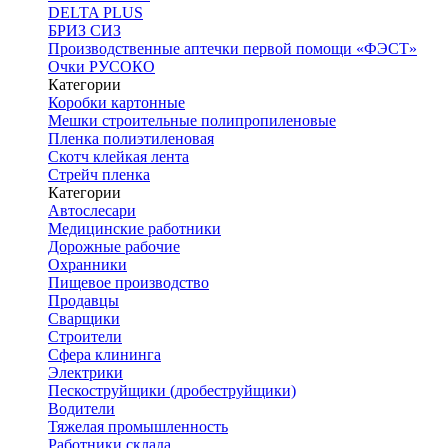
DELTA PLUS
БРИЗ СИЗ
Производственные аптечки первой помощи «ФЭСТ»
Очки РУСОКО
Категории
Коробки картонные
Мешки строительные полипропиленовые
Пленка полиэтиленовая
Скотч клейкая лента
Стрейч пленка
Категории
Автослесари
Медицинские работники
Дорожные рабочие
Охранники
Пищевое производство
Продавцы
Сварщики
Строители
Сфера клининга
Электрики
Пескоструйщики (дробеструйщики)
Водители
Тяжелая промышленность
Работники склада