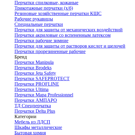
Перчатки спилковые, кожаные
Трикотажные перчатки (х/б)
Резиновые хозяйственные перчатки КЩС
Рабочие рукавицы
Специальные перчатки
Перчатки для защиты от механических воздействий
Перчатки акриловые со вспененным латексом
Перчатки рабочие зимние
Перчатки для защиты от растворов кислот и щелочей
Перчатки прорезиненные рабочие
Бренд
Перчатки Manipula
Перчатки Brodeks
Перчатки Jeta Safety
Перчатки SAFEPROTECT
Перчатки PROFLINE
Перчатки Ultima
Перчатки Мара Professionnel
Перчатки АМПАРО
ТД Спецперчатка
Перчатки Delta Plus
Категории
Мебель из ЛДСП
Шкафы металлические
Бытовая химия